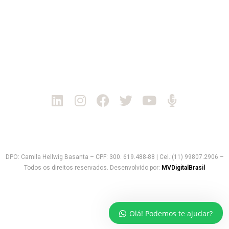
Tel: +55 11 3862-7076
Rio de Janeiro | RJ
Rua Senador Nabuco, 134 - cj. 104
Rio de Janeiro/RJ
CEP: 20551-230
Tel: +55 11 3862-7076
Política de Privacidade
DPO: Camila Hellwig Basanta – CPF: 300. 619.488-88 | Cel.:(11) 99807.2906 –
Todos os direitos reservados. Desenvolvido por:
MVDigitalBrasil
Olá! Podemos te ajudar?