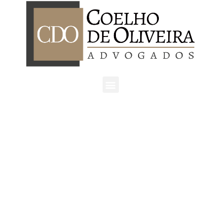
São Paulo | SP
Av. Ordem e Progresso, 157 - cj. 404,
São Paulo/SP
CEP: 01141-030
Tel: +55 11 3862-7076
Atibaia | SP
Rua Castro Fafe, 333 - cj.23
Atibaia/SP
CEP: 12940-440