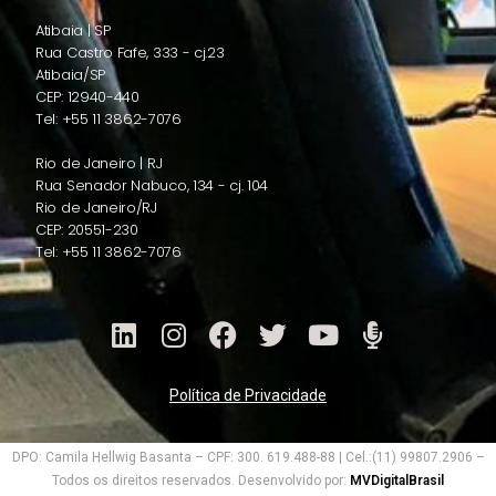
Atibaia | SP
Rua Castro Fafe, 333 - cj.23
Atibaia/SP
CEP: 12940-440
Tel: +55 11 3862-7076
Rio de Janeiro | RJ
Rua Senador Nabuco, 134 - cj. 104
Rio de Janeiro/RJ
CEP: 20551-230
Tel: +55 11 3862-7076
Política de Privacidade
DPO: Camila Hellwig Basanta – CPF: 300. 619.488-88 | Cel.:(11) 99807.2906 –
Todos os direitos reservados. Desenvolvido por:
MVDigitalBrasil