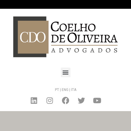
PT |
ENG |
ITA