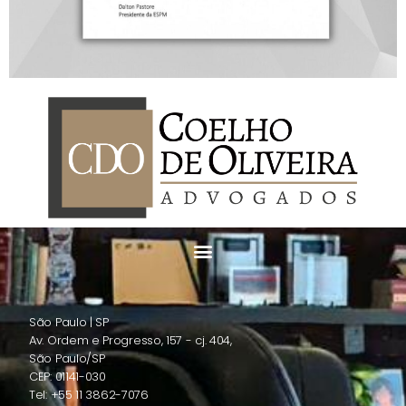
São Paulo | SP
Av. Ordem e Progresso, 157 - cj. 404,
São Paulo/SP
CEP: 01141-030
Tel: +55 11 3862-7076