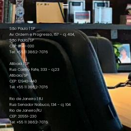
São Paulo | SP
Av. Ordem e Progresso, 157 - cj. 404,
São Paulo/SP
CEP: 01141-030
Tel: +55 11 3862-7076
Atibaia | SP
Rua Castro Fafe, 333 - cj.23
Atibaia/SP
CEP: 12940-440
Tel: +55 11 3862-7076
Rio de Janeiro | RJ
Rua Senador Nabuco, 134 - cj. 104
Rio de Janeiro/RJ
CEP: 20551-230
Tel: +55 11 3862-7076