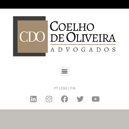
PT |
ENG |
ITA