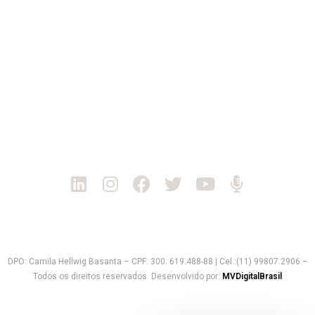
Rua Castro Fafe, 333 - cj.23
Atibaia/SP
CEP: 12940-440
Tel: +55 11 3862-7076
Rio de Janeiro | RJ
Rua Senador Nabuco, 134 - cj. 104
Rio de Janeiro/RJ
CEP: 20551-230
Tel: +55 11 3862-7076
Política de Privacidade
DPO: Camila Hellwig Basanta – CPF: 300. 619.488-88 | Cel.:(11) 99807.2906 –
Todos os direitos reservados. Desenvolvido por:
MVDigitalBrasil