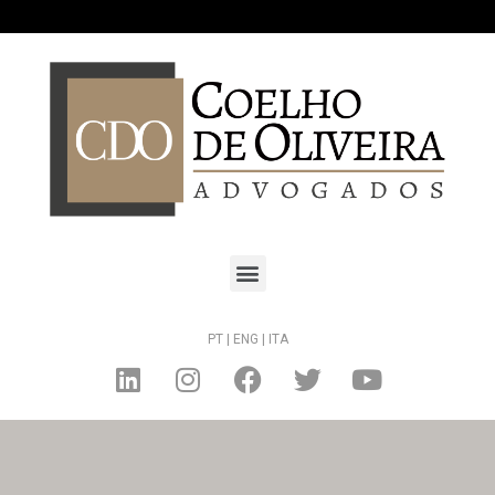
PT |
ENG |
ITA