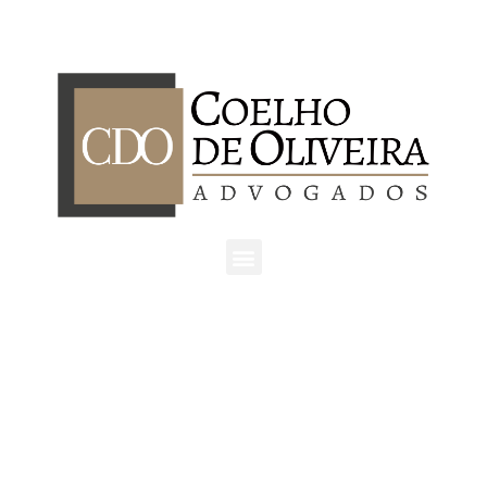
São Paulo | SP
Av. Ordem e Progresso, 157 - cj. 404,
São Paulo/SP
CEP: 01141-030
Tel: +55 11 3862-7076
Atibaia | SP