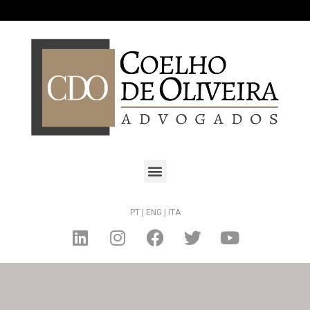
PT |
ENG |
ITA