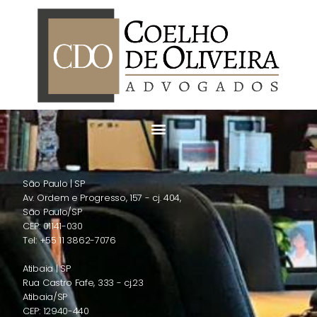
São Paulo | SP
Av. Ordem e Progresso, 157 - cj. 404,
São Paulo/SP
CEP: 01141-030
Tel: +55 11 3862-7076
Atibaia | SP
Rua Castro Fafe, 333 - cj.23
Atibaia/SP
CEP: 12940-440