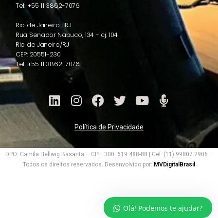
Tel: +55 11 3862-7076
Rio de Janeiro | RJ
Rua Senador Nabuco, 134 - cj. 104
Rio de Janeiro/RJ
CEP: 20551-230
Tel: +55 11 3862-7076
Política de Privacidade
DPO: Camila Hellwig Basanta – CPF: 300. 619.488-88 | Cel.:(11) 99807.2906 –
Todos os direitos reservados. Desenvolvido por:
MVDigitalBrasil
Olá! Podemos te ajudar?