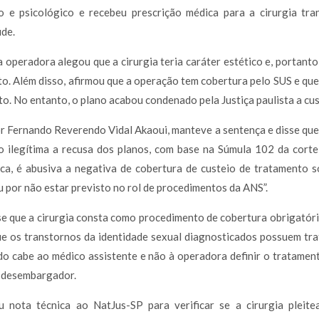
e psicológico e recebeu prescrição médica para a cirurgia tran
úde.
a operadora alegou que a cirurgia teria caráter estético e, portant
o. Além disso, afirmou que a operação tem cobertura pelo SUS e que
o. No entanto, o plano acabou condenado pela Justiça paulista a cust
r Fernando Reverendo Vidal Akaoui, manteve a sentença e disse que
 ilegítima a recusa dos planos, com base na Súmula 102 da corte
ca, é abusiva a negativa de cobertura de custeio de tratamento 
 por não estar previsto no rol de procedimentos da ANS”.
sse que a cirurgia consta como procedimento de cobertura obrigatór
e os transtornos da identidade sexual diagnosticados possuem tr
ido cabe ao médico assistente e não à operadora definir o tratamen
o desembargador.
u nota técnica ao NatJus-SP para verificar se a cirurgia pleite