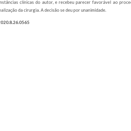
cunstâncias clínicas do autor, e recebeu parecer favorável ao pro
ealização da cirurgia. A decisão se deu por unanimidade.
020.8.26.0565
São Paulo | SP
Av. Ordem e Progresso, 157 - cj
São Paulo/SP
CEP: 01141-030
Tel: +55 11 3862-7076
Atibaia | SP
Rua Castro Fafe, 333 - cj.23
Atibaia/SP
CEP: 12940-440
Tel: +55 11 3862-7076