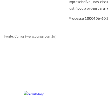
imprescindível, nas cir
justificou a ordem para r
Processo 1000406-60.2
Fonte: Conjur (www.conjur.com.br)
APRESENTAÇÃO
ATUAÇÃO
EQUIPE
NOTÍCIAS