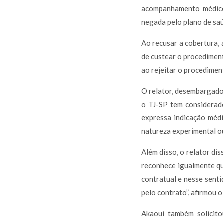
acompanhamento médico 
negada pelo plano de sa
Ao recusar a cobertura, 
de custear o procediment
ao rejeitar o procediment
O relator, desembargado
o TJ-SP tem considerado
expressa indicação médi
natureza experimental ou
Além disso, o relator di
reconhece igualmente qu
contratual e nesse sent
pelo contrato”, afirmou 
Akaoui também solicito