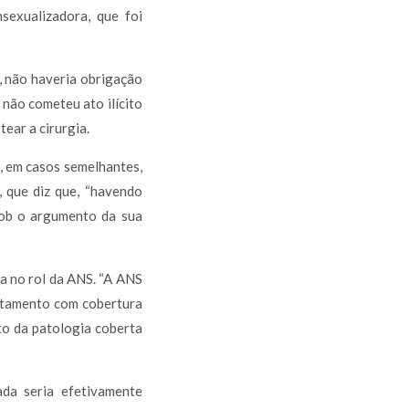
sexualizadora, que foi
o, não haveria obrigação
 não cometeu ato ilícito
ear a cirurgia.
, em casos semelhantes,
, que diz que, “havendo
sob o argumento da sua
ia no rol da ANS. “A ANS
atamento com cobertura
to da patologia coberta
ada seria efetivamente