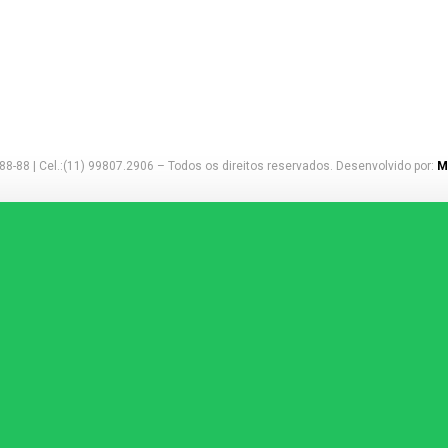
Rio de Janeiro | RJ
Rua Senador Nabuco, 134 - cj. 
Rio de Janeiro/RJ
CEP: 20551-230
Tel: +55 11 3862-7076
8-88 | Cel.:(11) 99807.2906 – Todos os direitos reservados. Desenvolvido por:
M