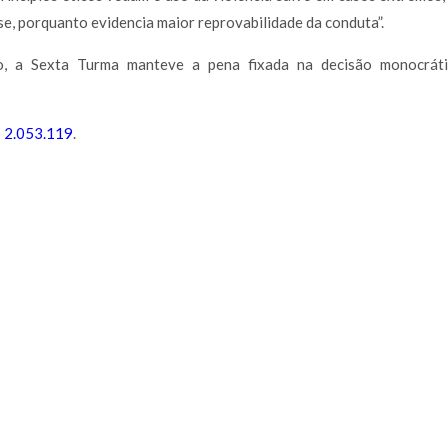
, porquanto evidencia maior reprovabilidade da conduta”.
, a Sexta Turma manteve a pena fixada na decisão monocrátic
p 2.053.119
.
São Paulo | SP
Av. Ordem e Progresso, 157 - cj
São Paulo/SP
CEP: 01141-030
Tel: +55 11 3862-7076
Atibaia | SP
Rua Castro Fafe, 333 - cj.23
Atibaia/SP
CEP: 12940-440