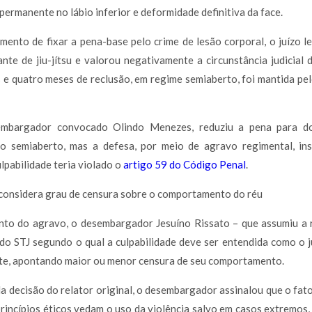
permanente no lábio inferior e deformidade definitiva da face.
mento de fixar a pena-base pelo crime de lesão corporal, o juízo 
ante de jiu-jítsu e valorou negativamente a circunstância judicial 
os e quatro meses de reclusão, em regime semiaberto, foi mantida pel
sembargador convocado Olindo Menezes, reduziu a pena para d
o semiaberto, mas a defesa, por meio de agravo regimental, ins
lpabilidade teria violado o
artigo 59 do Código Penal
.
 considera grau de censura sobre o comportamento do réu
to do agravo, o desembargador Jesuíno Rissato – que assumiu a r
do STJ segundo o qual a culpabilidade deve ser entendida como o j
te, apontando maior ou menor censura de seu comportamento.
 decisão do relator original, o desembargador assinalou que o fato
princípios éticos vedam o uso da violência salvo em casos extremos, 