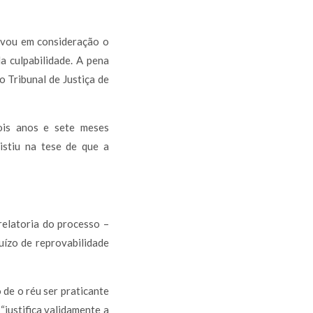
levou em consideração o
da culpabilidade. A pena
o Tribunal de Justiça de
ois anos e sete meses
istiu na tese de que a
elatoria do processo –
uízo de reprovabilidade
 de o réu ser praticante
“justifica validamente a