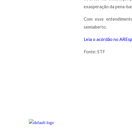
exasperação da pena-base
Com esse entendimento
semiaberto.
Leia o acórdão no AREs
Fonte: STF
APRESENTAÇÃO
ATUAÇÃO
EQUIPE