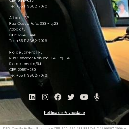
CEP: 01141-030
Tel: +55 11 3862-7076
Atibaia | SP
Rua Castro Fafe, 333 - cj.23
Atibaia/SP
CEP: 12940-440
Tel: +55 11 3862-7076
Rio de Janeiro | RJ
Rua Senador Nabuco, 134 - cj. 104
Rio de Janeiro/RJ
CEP: 20551-230
Tel: +55 11 3862-7076
Política de Privacidade
DPO: Camila Hellwig Basanta – CPF: 300. 619.488-88 | Cel.:(11) 99807.2906 –