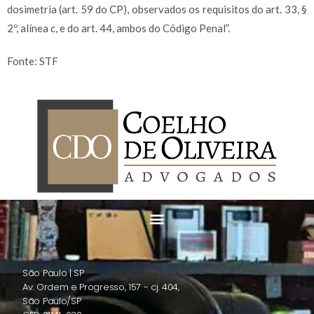
dosimetria (art. 59 do CP), observados os requisitos do art. 33, §
2º, alínea c, e do art. 44, ambos do Código Penal”.
Fonte: STF
São Paulo | SP
Av. Ordem e Progresso, 157 - cj. 404,
São Paulo/SP