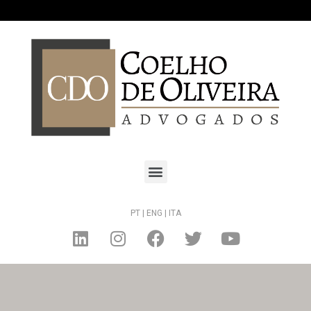
PT |
ENG |
ITA