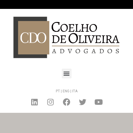
PT |
ENG |
ITA