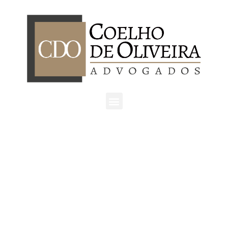
São Paulo | SP
Av. Ordem e Progresso, 157 - cj. 404,
São Paulo/SP
CEP: 01141-030
Tel: +55 11 3862-7076
Atibaia | SP
Rua Castro Fafe, 333 - cj.23
Atibaia/SP