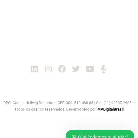
CEP: 12940-440
Tel: +55 11 3862-7076
Rio de Janeiro | RJ
Rua Senador Nabuco, 134 - cj. 104
Rio de Janeiro/RJ
CEP: 20551-230
Tel: +55 11 3862-7076
Política de Privacidade
DPO: Camila Hellwig Basanta – CPF: 300. 619.488-88 | Cel.:(11) 99807.2906 –
Todos os direitos reservados. Desenvolvido por:
MVDigitalBrasil
Olá! Podemos te ajudar?