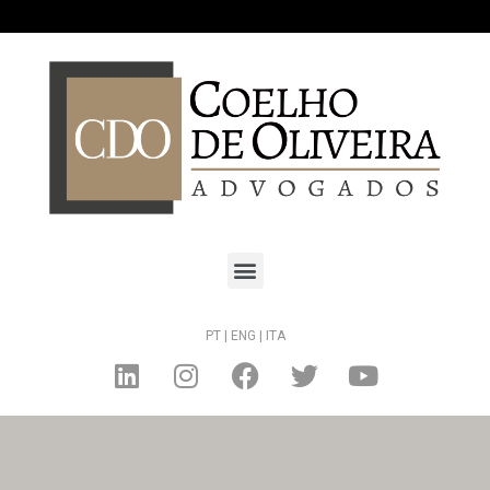
PT |
ENG |
ITA