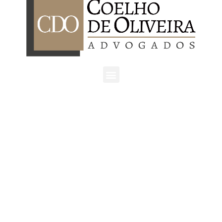
São Paulo | SP
Av. Ordem e Progresso, 157 - cj. 404,
São Paulo/SP
CEP: 01141-030
Tel: +55 11 3862-7076
Atibaia | SP
Rua Castro Fafe, 333 - cj.23
Atibaia/SP
CEP: 12940-440
Tel: +55 11 3862-7076