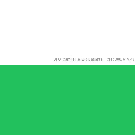
NOTÍCIAS
CONTATO
DPO: Camila Hellwig Basanta – CPF: 300. 619.488