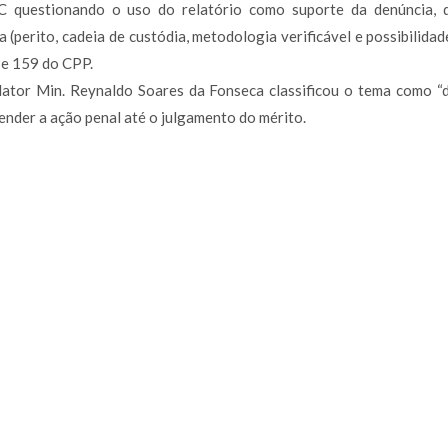
C questionando o uso do relatório como suporte da denúncia, 
a (perito, cadeia de custódia, metodologia verificável e possibilidad
 e 159 do CPP.
ator Min. Reynaldo Soares da Fonseca classificou o tema como “d
ender a ação penal até o julgamento do mérito.
São Paulo | SP
Av. Ordem e Progresso, 157 - cj
São Paulo/SP
CEP: 01141-030
Tel: +55 11 3862-7076
Atibaia | SP
Rua Castro Fafe, 333 - cj.23
Atibaia/SP