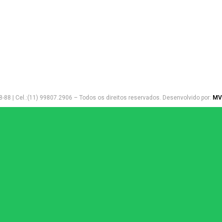
CEP: 12940-440
Tel: +55 11 3862-7076
Rio de Janeiro | RJ
Rua Senador Nabuco, 134 - cj. 
Rio de Janeiro/RJ
CEP: 20551-230
Tel: +55 11 3862-7076
-88 | Cel.:(11) 99807.2906 – Todos os direitos reservados. Desenvolvido por:
MVD