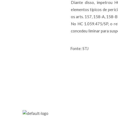
Diante disso, impetrou H
elementos típicos de períci
os arts. 157, 158-A, 158-B
No HC 1.059.475/SP, o rel
concedeu liminar para susp
Fonte: STJ
APRESENTAÇÃO
ATUAÇÃO
EQUIPE