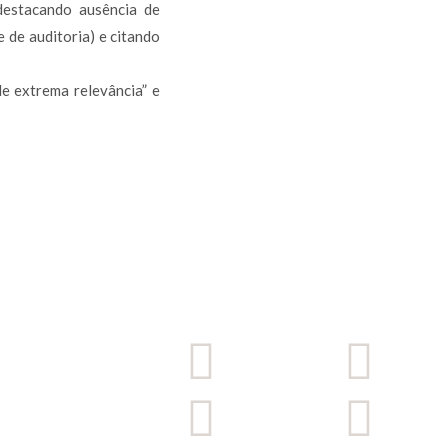
destacando ausência de
e de auditoria) e citando
e extrema relevância” e
. 404,