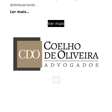
definitivamente...
Ler mais...
Ver mais
São Paulo | SP
Av. Ordem e Progresso, 157 - cj. 404,
São Paulo/SP